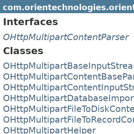
com.orientechnologies.orient
Interfaces
OHttpMultipartContentParser
Classes
OHttpMultipartBaseInputStre
OHttpMultipartContentBasePa
OHttpMultipartContentInputS
OHttpMultipartDatabaseImpor
OHttpMultipartFileToDiskCont
OHttpMultipartFileToRecordCo
OHttpMultipartHelper