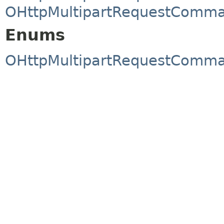
OHttpMultipartRequestComm
Enums
OHttpMultipartRequestComm