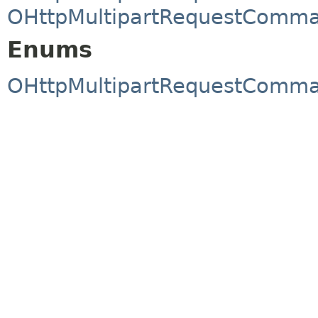
OHttpMultipartRequestComm
Enums
OHttpMultipartRequestComm