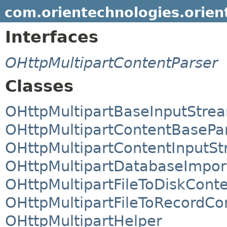
com.orientechnologies.orient
Interfaces
OHttpMultipartContentParser
Classes
OHttpMultipartBaseInputStre
OHttpMultipartContentBasePa
OHttpMultipartContentInputS
OHttpMultipartDatabaseImpor
OHttpMultipartFileToDiskCont
OHttpMultipartFileToRecordCo
OHttpMultipartHelper