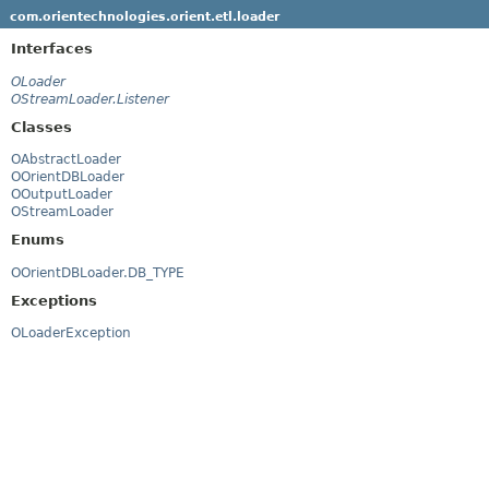
com.orientechnologies.orient.etl.loader
Interfaces
OLoader
OStreamLoader.Listener
Classes
OAbstractLoader
OOrientDBLoader
OOutputLoader
OStreamLoader
Enums
OOrientDBLoader.DB_TYPE
Exceptions
OLoaderException